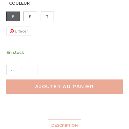
COULEUR
F
P
T
Effacer
En stock
quantité
-
+
de
Coussin
AJOUTER AU PANIER
De
Sol
Pouf
Géantex
Carré
DESCRIPTION