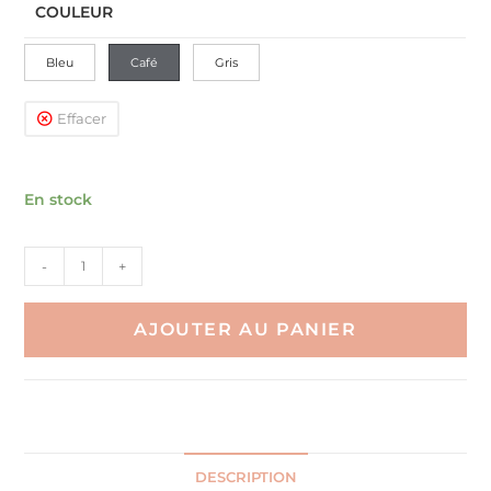
COULEUR
Bleu
Café
Gris
Effacer
En stock
quantité
-
+
de
Coussin
AJOUTER AU PANIER
De
Sol
Futon
Yoga
Rond
Tatami
DESCRIPTION