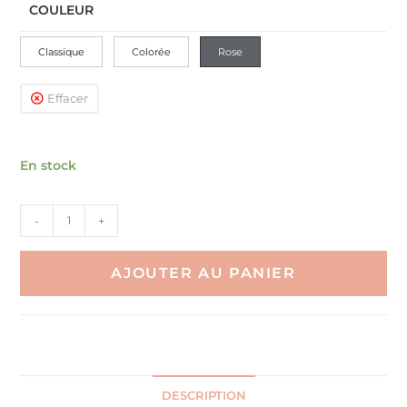
COULEUR
Classique
Colorée
Rose
Effacer
En stock
quantité
-
+
de
Coussin
AJOUTER AU PANIER
De
Sol
Beignet
Alimentaire
Jouet
DESCRIPTION