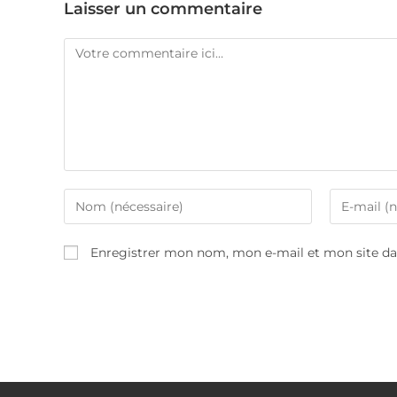
Laisser un commentaire
Comment
Enter
Enter
your
your
name
email
Enregistrer mon nom, mon e-mail et mon site d
or
address
username
to
to
comment
comment