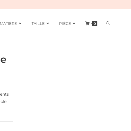
MATIÈRE
TAILLE
PIÈCE
0
ce
ments
icle