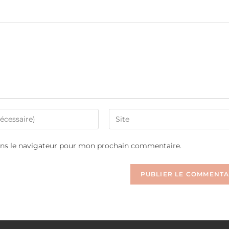
Enter
your
website
ans le navigateur pour mon prochain commentaire.
URL
(optional)