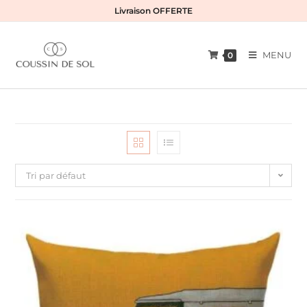
Skip
Livraison OFFERTE
to
content
MENU
0
Tri par défaut