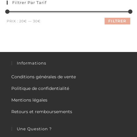
Filtrer Par Tarif
Prix
Prix
FILTRER
PRIX :
20€
—
30€
min
max
Informations
Conditions générales de vente
Politique de confidentialité
Mentions légales
Retours et remboursements
Une Question ?